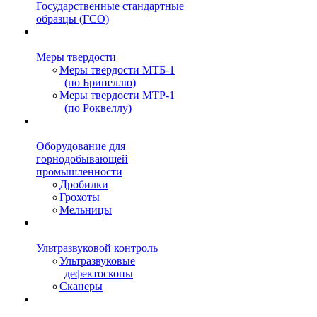
Государственные стандартные
образцы (ГСО)
Меры твердости
Меры твёрдости МТБ-1
(по Бринеллю)
Меры твердости МТР-1
(по Роквеллу)
Оборудование для
горнодобывающей
промышленности
Дробилки
Грохоты
Мельницы
Ультразвуковой контроль
Ультразвуковые
дефектоскопы
Сканеры