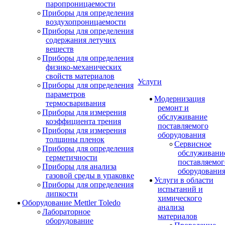
паропроницаемости
Приборы для определения
воздухопроницаемости
Приборы для определения
содержания летучих
веществ
Приборы для определения
физико-механических
свойств материалов
Услуги
Приборы для определения
параметров
Модернизация
термосваривания
ремонт и
Приборы для измерения
обслуживание
коэффициента трения
поставляемого
Приборы для измерения
оборудования
толщины пленок
Сервисное
Приборы для определения
обслуживани
герметичности
поставляемог
Приборы для анализа
оборудовани
газовой среды в упаковке
Услуги в области
Приборы для определения
испытаний и
липкости
химического
Оборудование Mettler Toledo
анализа
Лабораторное
материалов
оборудование