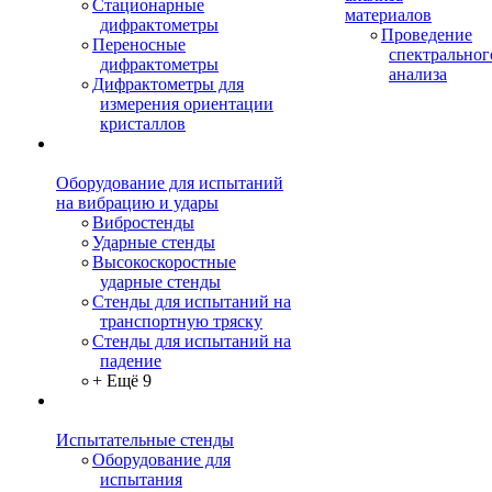
Стационарные
материалов
дифрактометры
Проведение
Переносные
спектральног
дифрактометры
анализа
Дифрактометры для
измерения ориентации
кристаллов
Оборудование для испытаний
на вибрацию и удары
Вибростенды
Ударные стенды
Высокоскоростные
ударные стенды
Стенды для испытаний на
транспортную тряску
Стенды для испытаний на
падение
+ Ещё 9
Испытательные стенды
Оборудование для
испытания