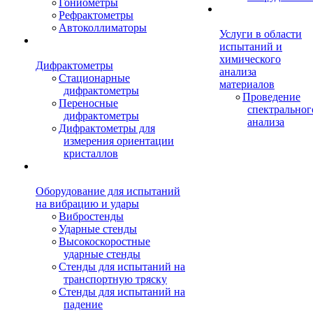
Гониометры
Рефрактометры
Автоколлиматоры
Услуги в области
испытаний и
химического
Дифрактометры
анализа
Стационарные
материалов
дифрактометры
Проведение
Переносные
спектральног
дифрактометры
анализа
Дифрактометры для
измерения ориентации
кристаллов
Оборудование для испытаний
на вибрацию и удары
Вибростенды
Ударные стенды
Высокоскоростные
ударные стенды
Стенды для испытаний на
транспортную тряску
Стенды для испытаний на
падение