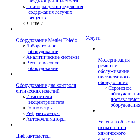
воздухопроницаемости
Приборы для определения
содержания летучих
веществ
+ Ещё 7
Услуги
Оборудование Mettler Toledo
Лабораторное
оборудование
Аналитические системы
Модернизация
Весы и весовое
ремонт и
оборудование
обслуживание
поставляемого
оборудования
Оборудование для контроля
Сервисное
оптических изделий
обслуживани
Измерители
поставляемог
эксцентриситета
оборудовани
Гониометры
Рефрактометры
Автоколлиматоры
Услуги в области
испытаний и
химического
Дифрактометры
анализа