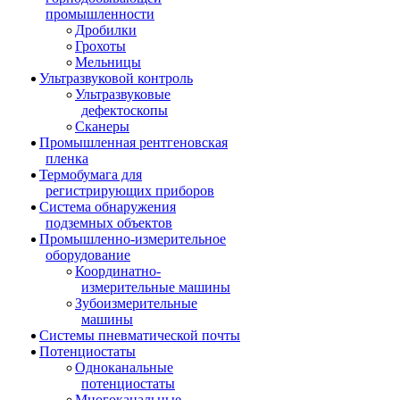
промышленности
Дробилки
Грохоты
Мельницы
Ультразвуковой контроль
Ультразвуковые
дефектоскопы
Сканеры
Промышленная рентгеновская
пленка
Термобумага для
регистрирующих приборов
Система обнаружения
подземных объектов
Промышленно-измерительное
оборудование
Координатно-
измерительные машины
Зубоизмерительные
машины
Системы пневматической почты
Потенциостаты
Одноканальные
потенциостаты
Многоканальные