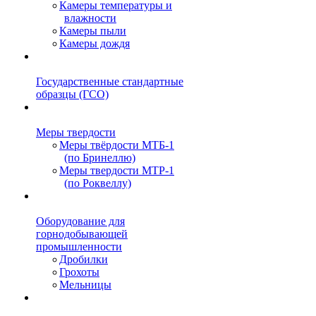
Камеры температуры и
влажности
Камеры пыли
Камеры дождя
Государственные стандартные
образцы (ГСО)
Меры твердости
Меры твёрдости МТБ-1
(по Бринеллю)
Меры твердости МТР-1
(по Роквеллу)
Оборудование для
горнодобывающей
промышленности
Дробилки
Грохоты
Мельницы