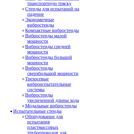
транспортную тряску
Стенды для испытаний на
падение
Экономичные
вибростенды
Компактные вибростенды
Вибростенды малой
мощности
Вибростенды средней
мощности
Вибростенды большой
мощности
Вибростенды
сверхбольшой мощности
Трехосевые
виброиспытательные
системы
Вибростенды
увеличенной длины хода
Модальные вибростенды
Испытательные стенды
Оборудование для
испытания
пластмассовых
трубопроводов для