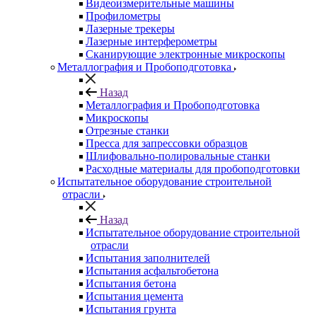
Видеоизмерительные машины
Профилометры
Лазерные трекеры
Лазерные интерферометры
Сканирующие электронные микроскопы
Металлография и Пробоподготовка
Назад
Металлография и Пробоподготовка
Микроскопы
Отрезные станки
Пресса для запрессовки образцов
Шлифовально-полировальные станки
Расходные материалы для пробоподготовки
Испытательное оборудование строительной
отрасли
Назад
Испытательное оборудование строительной
отрасли
Испытания заполнителей
Испытания асфальтобетона
Испытания бетона
Испытания цемента
Испытания грунта