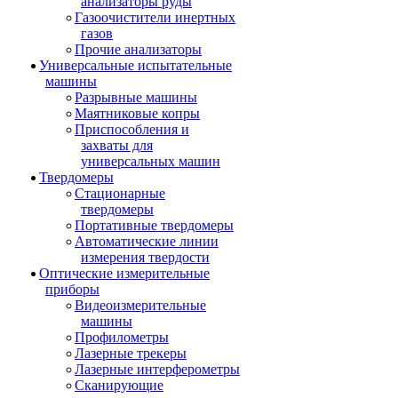
анализаторы руды
Газоочистители инертных
газов
Прочие анализаторы
Универсальные испытательные
машины
Разрывные машины
Маятниковые копры
Приспособления и
захваты для
универсальных машин
Твердомеры
Стационарные
твердомеры
Портативные твердомеры
Автоматические линии
измерения твердости
Оптические измерительные
приборы
Видеоизмерительные
машины
Профилометры
Лазерные трекеры
Лазерные интерферометры
Сканирующие