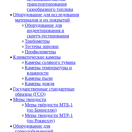
транспортирования
газообразного топлива
Оборудование для исследования
материалов и их покрытий
Оборудование для
индентирования и
скретч-тестирования
Трибометры
Тестеры эррозии
Профилометры
Климатические камеры
Камеры соляного тумана
Камеры температуры и
влажности
Камеры пыли
Камеры дождя
Государственные стандартные
образцы (ГСО)
Меры твердости
Меры твёрдости МТБ-1
(по Бринеллю)
Меры твердости МТР-1
(по Роквеллу)
Оборудование для
горнодобывающей