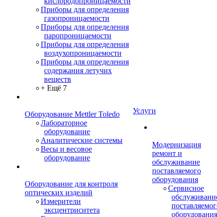
кислородопроницаемости
Приборы для определения
газопроницаемости
Приборы для определения
паропроницаемости
Приборы для определения
воздухопроницаемости
Приборы для определения
содержания летучих
веществ
+ Ещё 7
Услуги
Оборудование Mettler Toledo
Лабораторное
оборудование
Аналитические системы
Модернизация
Весы и весовое
ремонт и
оборудование
обслуживание
поставляемого
оборудования
Оборудование для контроля
Сервисное
оптических изделий
обслуживани
Измерители
поставляемог
эксцентриситета
оборудовани