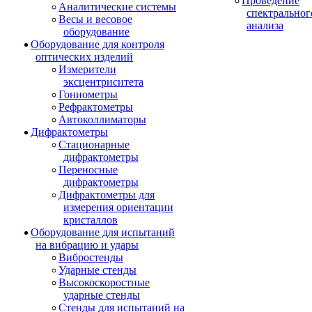
Проведение
Аналитические системы
спектральног
Весы и весовое
анализа
оборудование
Оборудование для контроля
оптических изделий
Измерители
эксцентриситета
Гониометры
Рефрактометры
Автоколлиматоры
Дифрактометры
Стационарные
дифрактометры
Переносные
дифрактометры
Дифрактометры для
измерения ориентации
кристаллов
Оборудование для испытаний
на вибрацию и удары
Вибростенды
Ударные стенды
Высокоскоростные
ударные стенды
Стенды для испытаний на