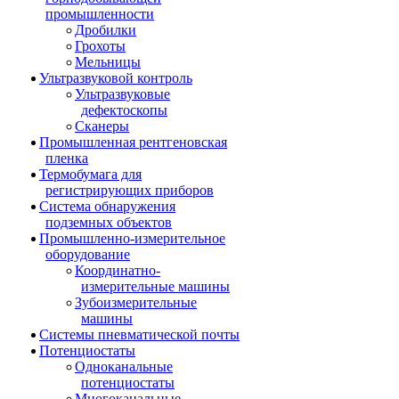
промышленности
Дробилки
Грохоты
Мельницы
Ультразвуковой контроль
Ультразвуковые
дефектоскопы
Сканеры
Промышленная рентгеновская
пленка
Термобумага для
регистрирующих приборов
Система обнаружения
подземных объектов
Промышленно-измерительное
оборудование
Координатно-
измерительные машины
Зубоизмерительные
машины
Системы пневматической почты
Потенциостаты
Одноканальные
потенциостаты
Многоканальные