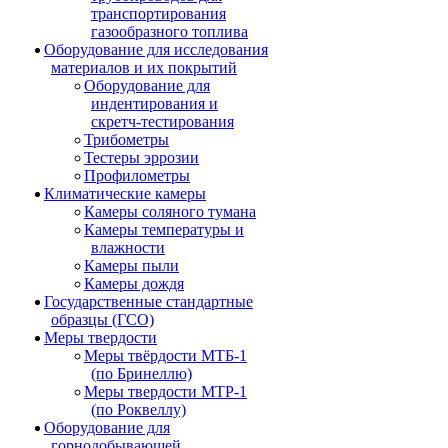
транспортирования
газообразного топлива
Оборудование для исследования
материалов и их покрытий
Оборудование для
индентирования и
скретч-тестирования
Трибометры
Тестеры эррозии
Профилометры
Климатические камеры
Камеры соляного тумана
Камеры температуры и
влажности
Камеры пыли
Камеры дождя
Государственные стандартные
образцы (ГСО)
Меры твердости
Меры твёрдости МТБ-1
(по Бринеллю)
Меры твердости МТР-1
(по Роквеллу)
Оборудование для
горнодобывающей