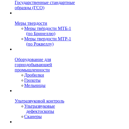
Государственные стандартные
образцы (ГСО)
Меры твердости
Меры твёрдости МТБ-1
(по Бринеллю)
Меры твердости МТР-1
(по Роквеллу)
Оборудование для
горнодобывающей
промышленности
Дробилки
Грохоты
Мельницы
Ультразвуковой контроль
Ультразвуковые
дефектоскопы
Сканеры