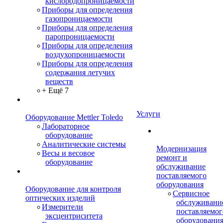
кислородопроницаемости
Приборы для определения
газопроницаемости
Приборы для определения
паропроницаемости
Приборы для определения
воздухопроницаемости
Приборы для определения
содержания летучих
веществ
+ Ещё 7
Услуги
Оборудование Mettler Toledo
Лабораторное
оборудование
Аналитические системы
Модернизация
Весы и весовое
ремонт и
оборудование
обслуживание
поставляемого
оборудования
Оборудование для контроля
Сервисное
оптических изделий
обслуживани
Измерители
поставляемог
эксцентриситета
оборудовани