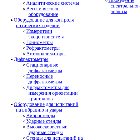
Проведение
Аналитические системы
спектральног
Весы и весовое
анализа
оборудование
Оборудование для контроля
оптических изделий
Измерители
эксцентриситета
Гониометры
Рефрактометры
Автоколлиматоры
Дифрактометры
Стационарные
дифрактометры
Переносные
дифрактометры
Дифрактометры для
измерения ориентации
кристаллов
Оборудование для испытаний
на вибрацию и удары
Вибростенды
Ударные стенды
Высокоскоростные
ударные стенды
Стенды для испытаний на