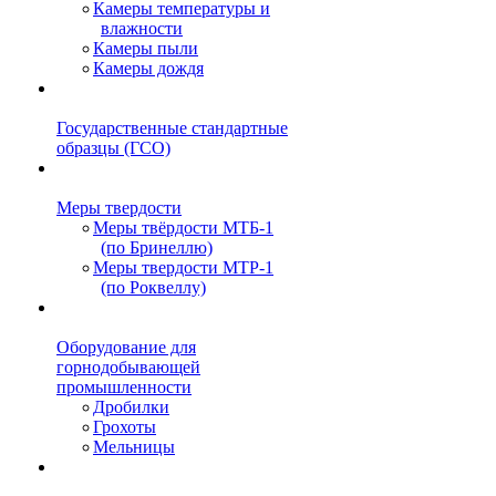
Камеры температуры и
влажности
Камеры пыли
Камеры дождя
Государственные стандартные
образцы (ГСО)
Меры твердости
Меры твёрдости МТБ-1
(по Бринеллю)
Меры твердости МТР-1
(по Роквеллу)
Оборудование для
горнодобывающей
промышленности
Дробилки
Грохоты
Мельницы