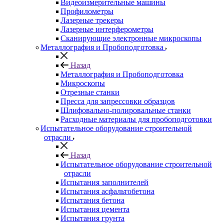
Видеоизмерительные машины
Профилометры
Лазерные трекеры
Лазерные интерферометры
Сканирующие электронные микроскопы
Металлография и Пробоподготовка
Назад
Металлография и Пробоподготовка
Микроскопы
Отрезные станки
Пресса для запрессовки образцов
Шлифовально-полировальные станки
Расходные материалы для пробоподготовки
Испытательное оборудование строительной
отрасли
Назад
Испытательное оборудование строительной
отрасли
Испытания заполнителей
Испытания асфальтобетона
Испытания бетона
Испытания цемента
Испытания грунта