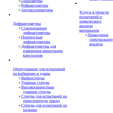
Гониометры
Рефрактометры
Автоколлиматоры
Услуги в области
испытаний и
химического
Дифрактометры
анализа
Стационарные
материалов
дифрактометры
Проведение
Переносные
спектральног
дифрактометры
анализа
Дифрактометры для
измерения ориентации
кристаллов
Оборудование для испытаний
на вибрацию и удары
Вибростенды
Ударные стенды
Высокоскоростные
ударные стенды
Стенды для испытаний на
транспортную тряску
Стенды для испытаний на
падение