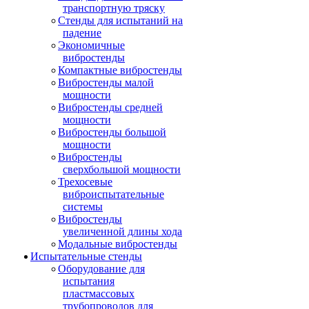
транспортную тряску
Стенды для испытаний на
падение
Экономичные
вибростенды
Компактные вибростенды
Вибростенды малой
мощности
Вибростенды средней
мощности
Вибростенды большой
мощности
Вибростенды
сверхбольшой мощности
Трехосевые
виброиспытательные
системы
Вибростенды
увеличенной длины хода
Модальные вибростенды
Испытательные стенды
Оборудование для
испытания
пластмассовых
трубопроводов для