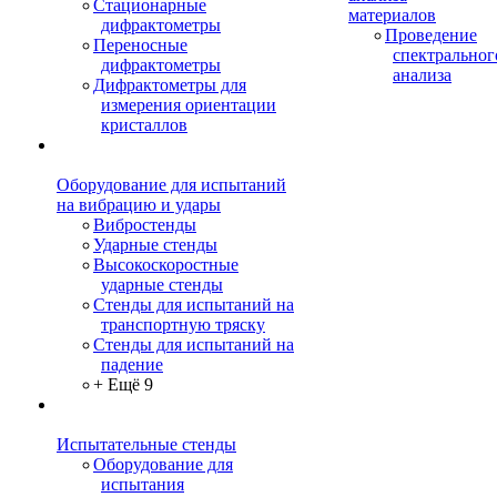
Стационарные
материалов
дифрактометры
Проведение
Переносные
спектральног
дифрактометры
анализа
Дифрактометры для
измерения ориентации
кристаллов
Оборудование для испытаний
на вибрацию и удары
Вибростенды
Ударные стенды
Высокоскоростные
ударные стенды
Стенды для испытаний на
транспортную тряску
Стенды для испытаний на
падение
+ Ещё 9
Испытательные стенды
Оборудование для
испытания