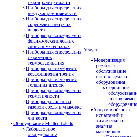
паропроницаемости
Приборы для определения
воздухопроницаемости
Приборы для определения
содержания летучих
веществ
Приборы для определения
физико-механических
свойств материалов
Услуги
Приборы для определения
параметров
Модернизация
термосваривания
ремонт и
Приборы для измерения
обслуживание
коэффициента трения
поставляемого
Приборы для измерения
оборудования
толщины пленок
Сервисное
Приборы для определения
обслуживани
герметичности
поставляемог
Приборы для анализа
оборудовани
газовой среды в упаковке
Услуги в области
Приборы для определения
испытаний и
липкости
химического
Оборудование Mettler Toledo
анализа
Лабораторное
материалов
оборудование