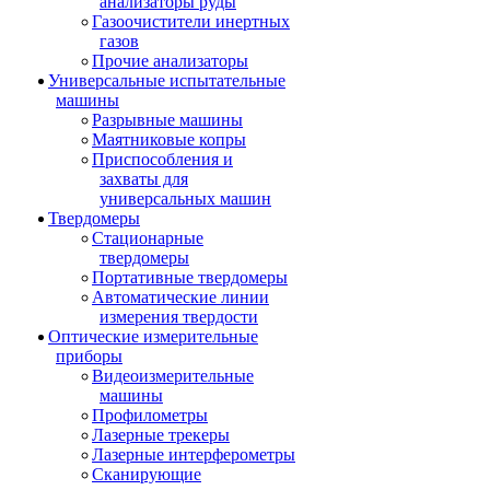
анализаторы руды
Газоочистители инертных
газов
Прочие анализаторы
Универсальные испытательные
машины
Разрывные машины
Маятниковые копры
Приспособления и
захваты для
универсальных машин
Твердомеры
Стационарные
твердомеры
Портативные твердомеры
Автоматические линии
измерения твердости
Оптические измерительные
приборы
Видеоизмерительные
машины
Профилометры
Лазерные трекеры
Лазерные интерферометры
Сканирующие