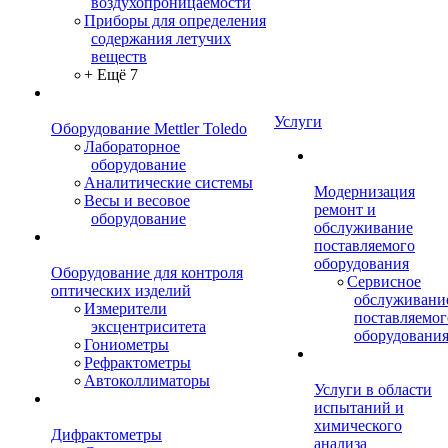
воздухопроницаемости
Приборы для определения
содержания летучих
веществ
+ Ещё 7
Услуги
Оборудование Mettler Toledo
Лабораторное
оборудование
Аналитические системы
Модернизация
Весы и весовое
ремонт и
оборудование
обслуживание
поставляемого
оборудования
Оборудование для контроля
Сервисное
оптических изделий
обслуживани
Измерители
поставляемог
эксцентриситета
оборудовани
Гониометры
Рефрактометры
Автоколлиматоры
Услуги в области
испытаний и
химического
Дифрактометры
анализа