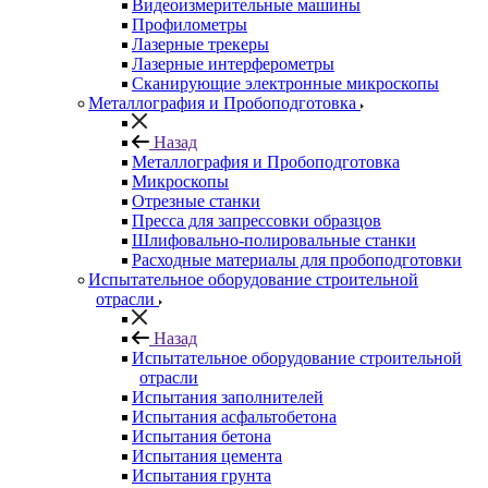
Видеоизмерительные машины
Профилометры
Лазерные трекеры
Лазерные интерферометры
Сканирующие электронные микроскопы
Металлография и Пробоподготовка
Назад
Металлография и Пробоподготовка
Микроскопы
Отрезные станки
Пресса для запрессовки образцов
Шлифовально-полировальные станки
Расходные материалы для пробоподготовки
Испытательное оборудование строительной
отрасли
Назад
Испытательное оборудование строительной
отрасли
Испытания заполнителей
Испытания асфальтобетона
Испытания бетона
Испытания цемента
Испытания грунта