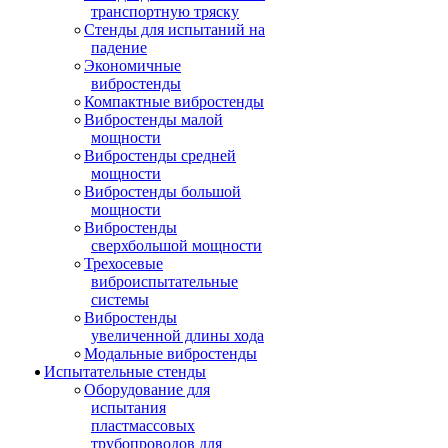
транспортную тряску
Стенды для испытаний на
падение
Экономичные
вибростенды
Компактные вибростенды
Вибростенды малой
мощности
Вибростенды средней
мощности
Вибростенды большой
мощности
Вибростенды
сверхбольшой мощности
Трехосевые
виброиспытательные
системы
Вибростенды
увеличенной длины хода
Модальные вибростенды
Испытательные стенды
Оборудование для
испытания
пластмассовых
трубопроводов для