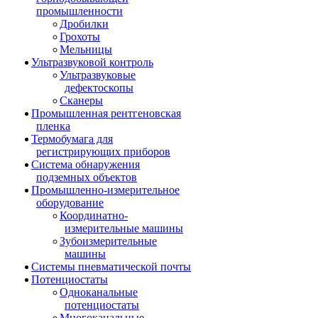
промышленности
Дробилки
Грохоты
Мельницы
Ультразвуковой контроль
Ультразвуковые
дефектоскопы
Сканеры
Промышленная рентгеновская
пленка
Термобумага для
регистрирующих приборов
Система обнаружения
подземных объектов
Промышленно-измерительное
оборудование
Координатно-
измерительные машины
Зубоизмерительные
машины
Системы пневматической почты
Потенциостаты
Одноканальные
потенциостаты
Многоканальные