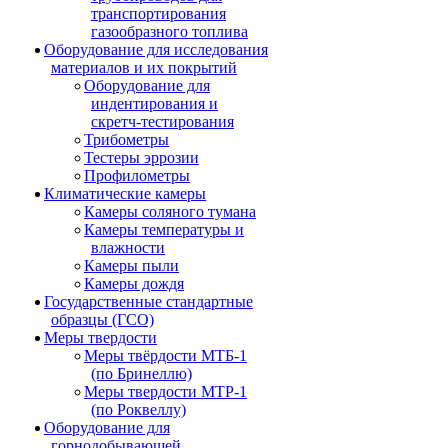
транспортирования
газообразного топлива
Оборудование для исследования
материалов и их покрытий
Оборудование для
индентирования и
скретч-тестирования
Трибометры
Тестеры эррозии
Профилометры
Климатические камеры
Камеры соляного тумана
Камеры температуры и
влажности
Камеры пыли
Камеры дождя
Государственные стандартные
образцы (ГСО)
Меры твердости
Меры твёрдости МТБ-1
(по Бринеллю)
Меры твердости МТР-1
(по Роквеллу)
Оборудование для
горнодобывающей