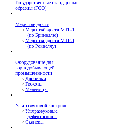
Государственные стандартные
образцы (ГСО)
Меры твердости
Меры твёрдости МТБ-1
(по Бринеллю)
Меры твердости МТР-1
(по Роквеллу)
Оборудование для
горнодобывающей
промышленности
Дробилки
Грохоты
Мельницы
Ультразвуковой контроль
Ультразвуковые
дефектоскопы
Сканеры