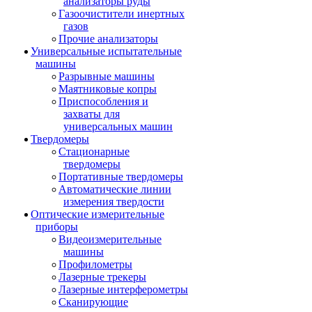
анализаторы руды
Газоочистители инертных
газов
Прочие анализаторы
Универсальные испытательные
машины
Разрывные машины
Маятниковые копры
Приспособления и
захваты для
универсальных машин
Твердомеры
Стационарные
твердомеры
Портативные твердомеры
Автоматические линии
измерения твердости
Оптические измерительные
приборы
Видеоизмерительные
машины
Профилометры
Лазерные трекеры
Лазерные интерферометры
Сканирующие