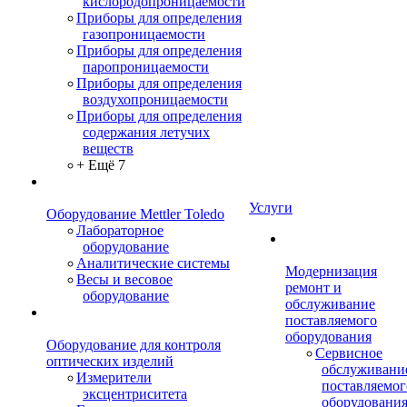
кислородопроницаемости
Приборы для определения
газопроницаемости
Приборы для определения
паропроницаемости
Приборы для определения
воздухопроницаемости
Приборы для определения
содержания летучих
веществ
+ Ещё 7
Услуги
Оборудование Mettler Toledo
Лабораторное
оборудование
Аналитические системы
Модернизация
Весы и весовое
ремонт и
оборудование
обслуживание
поставляемого
оборудования
Оборудование для контроля
Сервисное
оптических изделий
обслуживани
Измерители
поставляемог
эксцентриситета
оборудовани