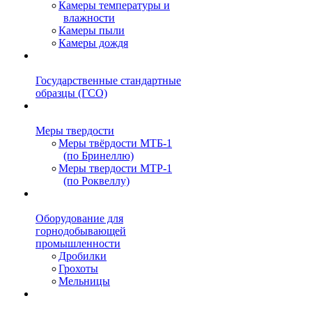
Камеры температуры и
влажности
Камеры пыли
Камеры дождя
Государственные стандартные
образцы (ГСО)
Меры твердости
Меры твёрдости МТБ-1
(по Бринеллю)
Меры твердости МТР-1
(по Роквеллу)
Оборудование для
горнодобывающей
промышленности
Дробилки
Грохоты
Мельницы