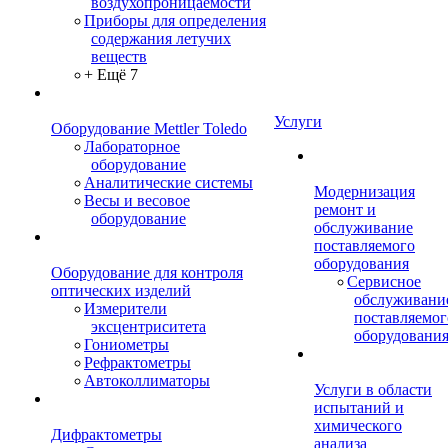
воздухопроницаемости
Приборы для определения
содержания летучих
веществ
+ Ещё 7
Услуги
Оборудование Mettler Toledo
Лабораторное
оборудование
Аналитические системы
Модернизация
Весы и весовое
ремонт и
оборудование
обслуживание
поставляемого
оборудования
Оборудование для контроля
Сервисное
оптических изделий
обслуживани
Измерители
поставляемог
эксцентриситета
оборудовани
Гониометры
Рефрактометры
Автоколлиматоры
Услуги в области
испытаний и
химического
Дифрактометры
анализа