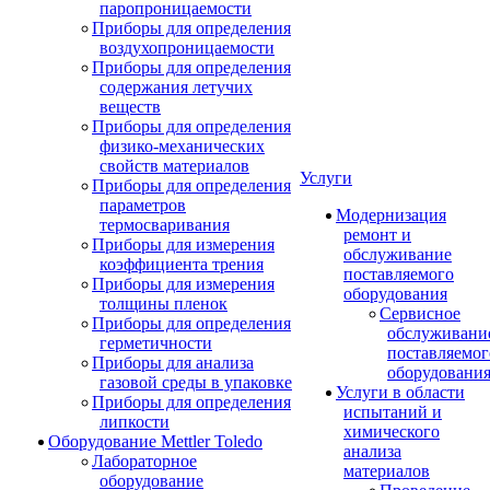
паропроницаемости
Приборы для определения
воздухопроницаемости
Приборы для определения
содержания летучих
веществ
Приборы для определения
физико-механических
свойств материалов
Услуги
Приборы для определения
параметров
Модернизация
термосваривания
ремонт и
Приборы для измерения
обслуживание
коэффициента трения
поставляемого
Приборы для измерения
оборудования
толщины пленок
Сервисное
Приборы для определения
обслуживани
герметичности
поставляемог
Приборы для анализа
оборудовани
газовой среды в упаковке
Услуги в области
Приборы для определения
испытаний и
липкости
химического
Оборудование Mettler Toledo
анализа
Лабораторное
материалов
оборудование