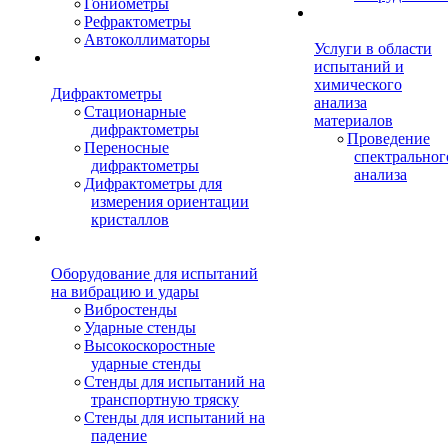
Гониометры
Рефрактометры
Автоколлиматоры
Услуги в области
испытаний и
химического
Дифрактометры
анализа
Стационарные
материалов
дифрактометры
Проведение
Переносные
спектральног
дифрактометры
анализа
Дифрактометры для
измерения ориентации
кристаллов
Оборудование для испытаний
на вибрацию и удары
Вибростенды
Ударные стенды
Высокоскоростные
ударные стенды
Стенды для испытаний на
транспортную тряску
Стенды для испытаний на
падение