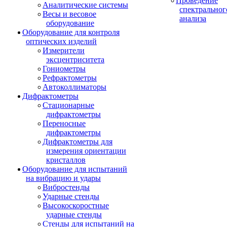
Проведение
Аналитические системы
спектральног
Весы и весовое
анализа
оборудование
Оборудование для контроля
оптических изделий
Измерители
эксцентриситета
Гониометры
Рефрактометры
Автоколлиматоры
Дифрактометры
Стационарные
дифрактометры
Переносные
дифрактометры
Дифрактометры для
измерения ориентации
кристаллов
Оборудование для испытаний
на вибрацию и удары
Вибростенды
Ударные стенды
Высокоскоростные
ударные стенды
Стенды для испытаний на