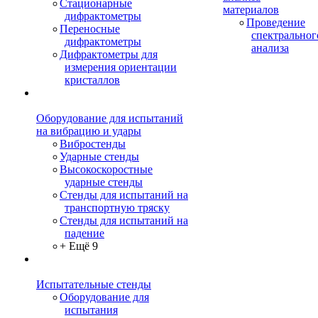
Стационарные
материалов
дифрактометры
Проведение
Переносные
спектральног
дифрактометры
анализа
Дифрактометры для
измерения ориентации
кристаллов
Оборудование для испытаний
на вибрацию и удары
Вибростенды
Ударные стенды
Высокоскоростные
ударные стенды
Стенды для испытаний на
транспортную тряску
Стенды для испытаний на
падение
+ Ещё 9
Испытательные стенды
Оборудование для
испытания