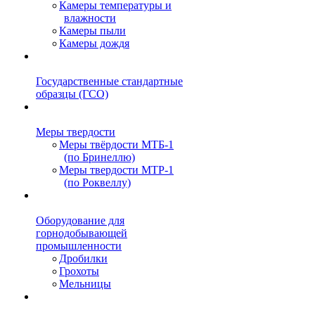
Камеры температуры и
влажности
Камеры пыли
Камеры дождя
Государственные стандартные
образцы (ГСО)
Меры твердости
Меры твёрдости МТБ-1
(по Бринеллю)
Меры твердости МТР-1
(по Роквеллу)
Оборудование для
горнодобывающей
промышленности
Дробилки
Грохоты
Мельницы