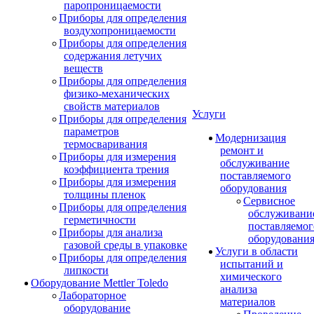
паропроницаемости
Приборы для определения
воздухопроницаемости
Приборы для определения
содержания летучих
веществ
Приборы для определения
физико-механических
свойств материалов
Услуги
Приборы для определения
параметров
Модернизация
термосваривания
ремонт и
Приборы для измерения
обслуживание
коэффициента трения
поставляемого
Приборы для измерения
оборудования
толщины пленок
Сервисное
Приборы для определения
обслуживани
герметичности
поставляемог
Приборы для анализа
оборудовани
газовой среды в упаковке
Услуги в области
Приборы для определения
испытаний и
липкости
химического
Оборудование Mettler Toledo
анализа
Лабораторное
материалов
оборудование