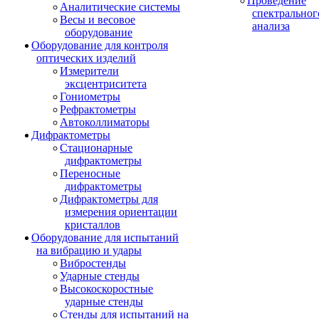
Проведение
Аналитические системы
спектральног
Весы и весовое
анализа
оборудование
Оборудование для контроля
оптических изделий
Измерители
эксцентриситета
Гониометры
Рефрактометры
Автоколлиматоры
Дифрактометры
Стационарные
дифрактометры
Переносные
дифрактометры
Дифрактометры для
измерения ориентации
кристаллов
Оборудование для испытаний
на вибрацию и удары
Вибростенды
Ударные стенды
Высокоскоростные
ударные стенды
Стенды для испытаний на