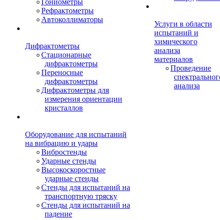
Гониометры
Рефрактометры
Автоколлиматоры
Услуги в области
испытаний и
химического
Дифрактометры
анализа
Стационарные
материалов
дифрактометры
Проведение
Переносные
спектральног
дифрактометры
анализа
Дифрактометры для
измерения ориентации
кристаллов
Оборудование для испытаний
на вибрацию и удары
Вибростенды
Ударные стенды
Высокоскоростные
ударные стенды
Стенды для испытаний на
транспортную тряску
Стенды для испытаний на
падение