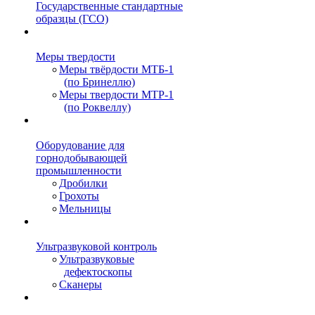
Государственные стандартные
образцы (ГСО)
Меры твердости
Меры твёрдости МТБ-1
(по Бринеллю)
Меры твердости МТР-1
(по Роквеллу)
Оборудование для
горнодобывающей
промышленности
Дробилки
Грохоты
Мельницы
Ультразвуковой контроль
Ультразвуковые
дефектоскопы
Сканеры