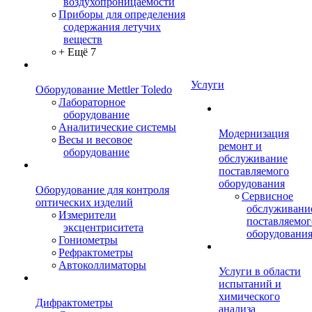
воздухопроницаемости
Приборы для определения
содержания летучих
веществ
+ Ещё 7
Услуги
Оборудование Mettler Toledo
Лабораторное
оборудование
Аналитические системы
Модернизация
Весы и весовое
ремонт и
оборудование
обслуживание
поставляемого
оборудования
Оборудование для контроля
Сервисное
оптических изделий
обслуживани
Измерители
поставляемог
эксцентриситета
оборудовани
Гониометры
Рефрактометры
Автоколлиматоры
Услуги в области
испытаний и
химического
Дифрактометры
анализа