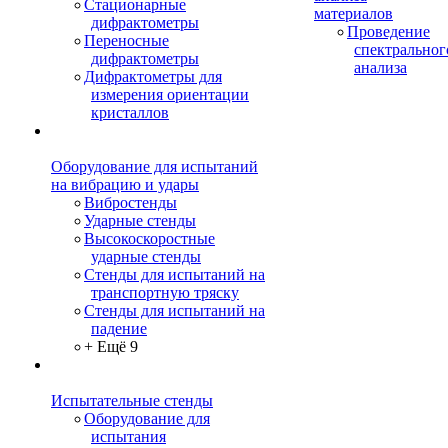
Стационарные
материалов
дифрактометры
Проведение
Переносные
спектральног
дифрактометры
анализа
Дифрактометры для
измерения ориентации
кристаллов
Оборудование для испытаний
на вибрацию и удары
Вибростенды
Ударные стенды
Высокоскоростные
ударные стенды
Стенды для испытаний на
транспортную тряску
Стенды для испытаний на
падение
+ Ещё 9
Испытательные стенды
Оборудование для
испытания