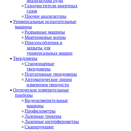
анализаторы руды
Газоочистители инертных
газов
Прочие анализаторы
Универсальные испытательные
машины
Разрывные машины
Маятниковые копры
Приспособления и
захваты для
универсальных машин
Твердомеры
Стационарные
твердомеры
Портативные твердомеры
Автоматические линии
измерения твердости
Оптические измерительные
приборы
Видеоизмерительные
машины
Профилометры
Лазерные трекеры
Лазерные интерферометры
Сканирующие