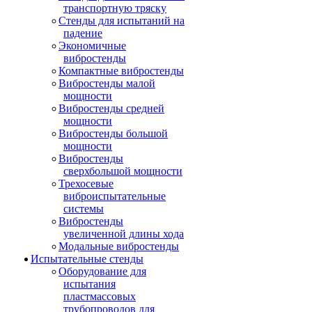
транспортную тряску
Стенды для испытаний на
падение
Экономичные
вибростенды
Компактные вибростенды
Вибростенды малой
мощности
Вибростенды средней
мощности
Вибростенды большой
мощности
Вибростенды
сверхбольшой мощности
Трехосевые
виброиспытательные
системы
Вибростенды
увеличенной длины хода
Модальные вибростенды
Испытательные стенды
Оборудование для
испытания
пластмассовых
трубопроводов для