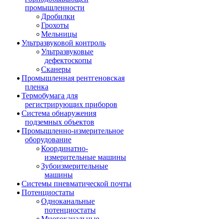
промышленности
Дробилки
Грохоты
Мельницы
Ультразвуковой контроль
Ультразвуковые
дефектоскопы
Сканеры
Промышленная рентгеновская
пленка
Термобумага для
регистрирующих приборов
Система обнаружения
подземных объектов
Промышленно-измерительное
оборудование
Координатно-
измерительные машины
Зубоизмерительные
машины
Системы пневматической почты
Потенциостаты
Одноканальные
потенциостаты
Многоканальные