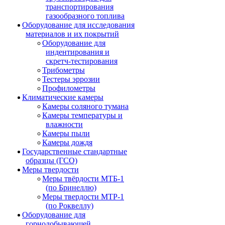
транспортирования
газообразного топлива
Оборудование для исследования
материалов и их покрытий
Оборудование для
индентирования и
скретч-тестирования
Трибометры
Тестеры эррозии
Профилометры
Климатические камеры
Камеры соляного тумана
Камеры температуры и
влажности
Камеры пыли
Камеры дождя
Государственные стандартные
образцы (ГСО)
Меры твердости
Меры твёрдости МТБ-1
(по Бринеллю)
Меры твердости МТР-1
(по Роквеллу)
Оборудование для
горнодобывающей