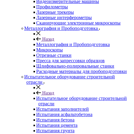
Видеоизмерительные машины
Профилометры
Лазерные трекеры
Лазерные интерферометры
Сканирующие электронные микроскопы
Металлография и Пробоподготовка
Назад
Металлография и Пробоподготовка
Микроскопы
Отрезные станки
Пресса для запрессовки образцов
Шлифовально-полировальные станки
Расходные материалы для пробоподготовки
Испытательное оборудование строительной
отрасли
Назад
Испытательное оборудование строительной
отрасли
Испытания заполнителей
Испытания асфальтобетона
Испытания бетона
Испытания цемента
Испытания грунта