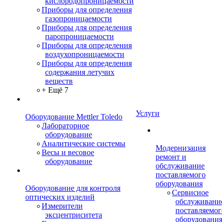
кислородопроницаемости
Приборы для определения
газопроницаемости
Приборы для определения
паропроницаемости
Приборы для определения
воздухопроницаемости
Приборы для определения
содержания летучих
веществ
+ Ещё 7
Услуги
Оборудование Mettler Toledo
Лабораторное
оборудование
Аналитические системы
Модернизация
Весы и весовое
ремонт и
оборудование
обслуживание
поставляемого
оборудования
Оборудование для контроля
Сервисное
оптических изделий
обслуживани
Измерители
поставляемог
эксцентриситета
оборудовани