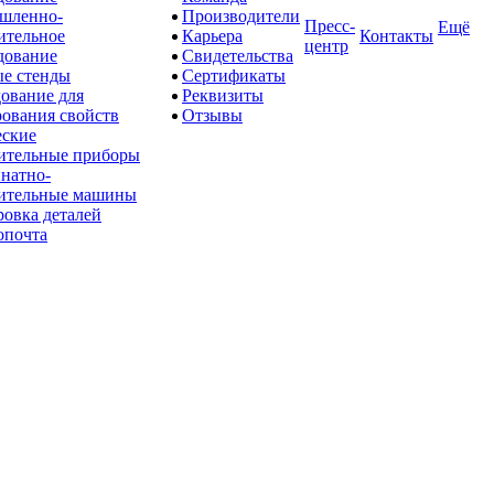
шленно-
Производители
Пресс-
Ещё
ительное
Карьера
Контакты
центр
дование
Свидетельства
е стенды
Сертификаты
ование для
Реквизиты
рования свойств
Отзывы
ские
ительные приборы
натно-
ительные машины
овка деталей
опочта