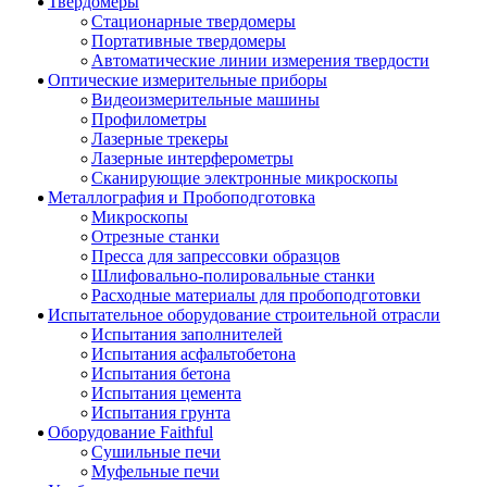
Твердомеры
Стационарные твердомеры
Портативные твердомеры
Автоматические линии измерения твердости
Оптические измерительные приборы
Видеоизмерительные машины
Профилометры
Лазерные трекеры
Лазерные интерферометры
Сканирующие электронные микроскопы
Металлография и Пробоподготовка
Микроскопы
Отрезные станки
Пресса для запрессовки образцов
Шлифовально-полировальные станки
Расходные материалы для пробоподготовки
Испытательное оборудование строительной отрасли
Испытания заполнителей
Испытания асфальтобетона
Испытания бетона
Испытания цемента
Испытания грунта
Оборудование Faithful
Сушильные печи
Муфельные печи