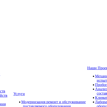
Наши Прое
и
Механи
испыт
Пробоп
Анализ
ств
соста
Услуги
ойств
Климат
Модернизация ремонт и обслуживание
Лабора
ания
поставляемого оборудования
обору