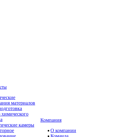
кты
ческие
ания материалов
одготовка
 химического
ва
Компания
ические камеры
торное
О компании
дование
Команда