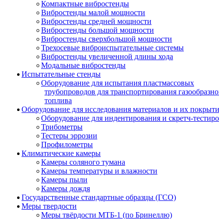
Компактные вибростенды
Вибростенды малой мощности
Вибростенды средней мощности
Вибростенды большой мощности
Вибростенды сверхбольшой мощности
Трехосевые виброиспытательные системы
Вибростенды увеличенной длины хода
Модальные вибростенды
Испытательные стенды
Оборудование для испытания пластмассовых
трубопроводов для транспортирования газообразно
топлива
Оборудование для исследования материалов и их покрыт
Оборудование для индентирования и скретч-тестир
Трибометры
Тестеры эррозии
Профилометры
Климатические камеры
Камеры соляного тумана
Камеры температуры и влажности
Камеры пыли
Камеры дождя
Государственные стандартные образцы (ГСО)
Меры твердости
Меры твёрдости МТБ-1 (по Бринеллю)