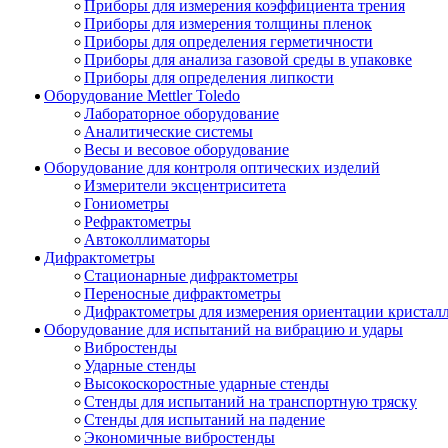
Приборы для измерения коэффициента трения
Приборы для измерения толщины пленок
Приборы для определения герметичности
Приборы для анализа газовой среды в упаковке
Приборы для определения липкости
Оборудование Mettler Toledo
Лабораторное оборудование
Аналитические системы
Весы и весовое оборудование
Оборудование для контроля оптических изделий
Измерители эксцентриситета
Гониометры
Рефрактометры
Автоколлиматоры
Дифрактометры
Стационарные дифрактометры
Переносные дифрактометры
Дифрактометры для измерения ориентации кристал
Оборудование для испытаний на вибрацию и удары
Вибростенды
Ударные стенды
Высокоскоростные ударные стенды
Стенды для испытаний на транспортную тряску
Стенды для испытаний на падение
Экономичные вибростенды