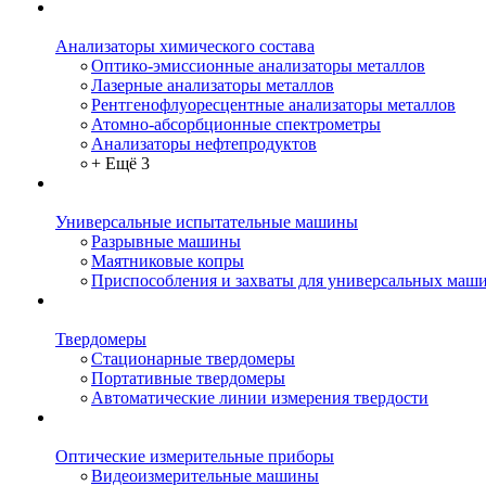
Анализаторы химического состава
Оптико-эмиссионные анализаторы металлов
Лазерные анализаторы металлов
Рентгенофлуоресцентные анализаторы металлов
Атомно-абсорбционные спектрометры
Анализаторы нефтепродуктов
+ Ещё 3
Универсальные испытательные машины
Разрывные машины
Маятниковые копры
Приспособления и захваты для универсальных маш
Твердомеры
Стационарные твердомеры
Портативные твердомеры
Автоматические линии измерения твердости
Оптические измерительные приборы
Видеоизмерительные машины