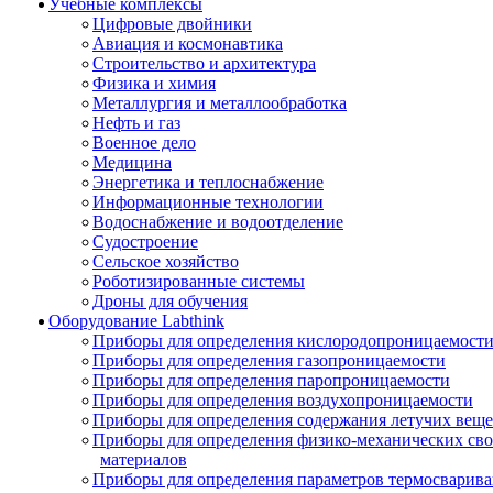
Учебные комплексы
Цифровые двойники
Авиация и космонавтика
Строительство и архитектура
Физика и химия
Металлургия и металлообработка
Нефть и газ
Военное дело
Медицина
Энергетика и теплоснабжение
Информационные технологии
Водоснабжение и водоотделение
Судостроение
Сельское хозяйство
Роботизированные системы
Дроны для обучения
Оборудование Labthink
Приборы для определения кислородопроницаемост
Приборы для определения газопроницаемости
Приборы для определения паропроницаемости
Приборы для определения воздухопроницаемости
Приборы для определения содержания летучих веще
Приборы для определения физико-механических св
материалов
Приборы для определения параметров термосварив