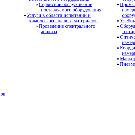
Сервисное обслуживание
Промы
поставляемого оборудования
измер
Услуги в области испытаний и
обору
химического анализа материалов
Учебны
Проведение спектрального
Оборуд
анализа
тести
Оптиче
измер
Коорди
измер
Маркир
Пневм
лов