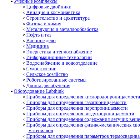
Учебные комплексы
Цифровые двойники
Авиация и космонавтика
Строительство и архитектура
Физика и химия
Металлургия и металлообработка
Нефть и газ
Военное дело
Медицина
Энергетика и теплоснабжение
Информационные технологии
Водоснабжение и водоотделение
Судостроение
Сельское хозяйство
Роботизированные системы
Дроны для обучения
Оборудование Labthink
Приборы для определения кислородопроницаемост
Приборы для определения газопроницаемости
Приборы для определения паропроницаемости
Приборы для определения воздухопроницаемости
Приборы для определения содержания летучих веще
Приборы для определения физико-механических св
материалов
Приборы для определения параметров термосварив