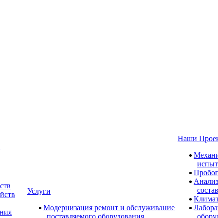
Наши Прое
и
Механи
испыт
Пробоп
Анализ
ств
соста
Услуги
ойств
Климат
Модернизация ремонт и обслуживание
Лабора
ания
поставляемого оборудования
обору