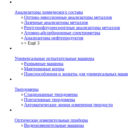
Анализаторы химического состава
Оптико-эмиссионные анализаторы металлов
Лазерные анализаторы металлов
Рентгенофлуоресцентные анализаторы металлов
Атомно-абсорбционные спектрометры
Анализаторы нефтепродуктов
+ Ещё 3
Универсальные испытательные машины
Разрывные машины
Маятниковые копры
Приспособления и захваты для универсальных маш
Твердомеры
Стационарные твердомеры
Портативные твердомеры
Автоматические линии измерения твердости
Оптические измерительные приборы
Видеоизмерительные машины