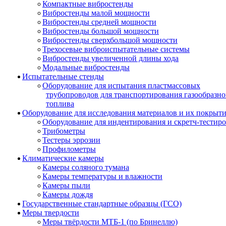
Компактные вибростенды
Вибростенды малой мощности
Вибростенды средней мощности
Вибростенды большой мощности
Вибростенды сверхбольшой мощности
Трехосевые виброиспытательные системы
Вибростенды увеличенной длины хода
Модальные вибростенды
Испытательные стенды
Оборудование для испытания пластмассовых
трубопроводов для транспортирования газообразно
топлива
Оборудование для исследования материалов и их покрыт
Оборудование для индентирования и скретч-тестир
Трибометры
Тестеры эррозии
Профилометры
Климатические камеры
Камеры соляного тумана
Камеры температуры и влажности
Камеры пыли
Камеры дождя
Государственные стандартные образцы (ГСО)
Меры твердости
Меры твёрдости МТБ-1 (по Бринеллю)