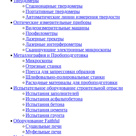
Твердомеры
Стационарные твердомеры
Портативные твердомеры
Автоматические линии измерения твердости
Оптические измерительные приборы
Видеоизмерительные машины
Профилометры
Лазерные трекеры
Лазерные интерферометры
Сканирующие электронные микроскопы
Металлография и Пробоподготовка
Микроскопы
Отрезные станки
Пресса для запрессовки образцов
Шлифовально-полировальные станки
Расходные материалы для пробоподготовки
Испытательное оборудование строительной отрасли
Испытания заполнителей
Испытания асфальтобетона
Испытания бетона
Испытания цемента
Испытания грунта
Оборудование Faithful
Сушильные печи
Муфельные печи