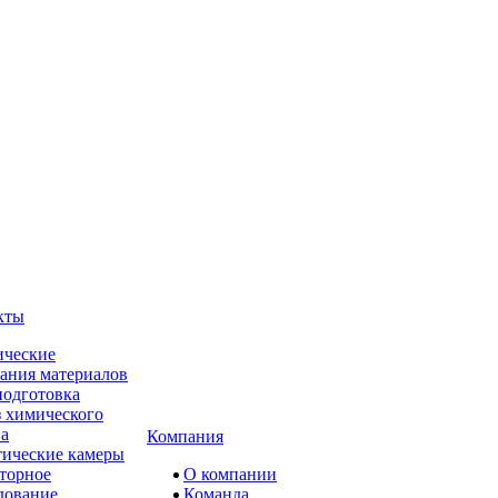
кты
ческие
ания материалов
одготовка
 химического
ва
Компания
ические камеры
торное
О компании
дование
Команда