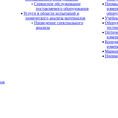
Сервисное обслуживание
Промы
поставляемого оборудования
измер
Услуги в области испытаний и
обору
химического анализа материалов
Учебны
Проведение спектрального
Оборуд
анализа
тести
Оптиче
измер
Коорди
измер
Маркир
Пневм
лов