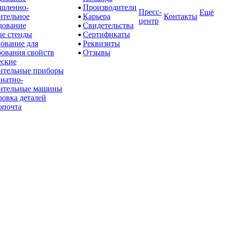
шленно-
Производители
Пресс-
Ещё
ительное
Карьера
Контакты
центр
дование
Свидетельства
е стенды
Сертификаты
ование для
Реквизиты
рования свойств
Отзывы
ские
ительные приборы
натно-
ительные машины
овка деталей
опочта