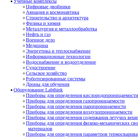
Учебные комплексы
Цифровые двойники
Авиация и космонавтика
Строительство и архитектура
Физика и химия
Металлургия и металлообработка
Нефть и газ
Военное дело
Медицина
Энергетика и теплоснабжение
Информационные технологии
Водоснабжение и водоотделение
Судостроение
Сельское хозяйство
Роботизированные системы
Дроны для обучения
Оборудование Labthink
Приборы для определения кислородопроницаемост
Приборы для определения газопроницаемости
Приборы для определения паропроницаемости
Приборы для определения воздухопроницаемости
Приборы для определения содержания летучих веще
Приборы для определения физико-механических св
материалов
Приборы для определения параметров термосварив