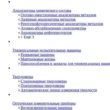
Анализаторы химического состава
Оптико-эмиссионные анализаторы металлов
Лазерные анализаторы металлов
Рентгенофлуоресцентные анализаторы металлов
Атомно-абсорбционные спектрометры
Анализаторы нефтепродуктов
+ Ещё 3
Универсальные испытательные машины
Разрывные машины
Маятниковые копры
Приспособления и захваты для универсальных маш
Твердомеры
Стационарные твердомеры
Портативные твердомеры
Автоматические линии измерения твердости
Оптические измерительные приборы
Видеоизмерительные машины