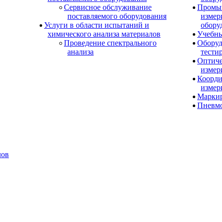
Сервисное обслуживание
Промы
поставляемого оборудования
измер
Услуги в области испытаний и
обору
химического анализа материалов
Учебны
Проведение спектрального
Оборуд
анализа
тести
Оптиче
измер
Коорди
измер
Маркир
Пневм
лов