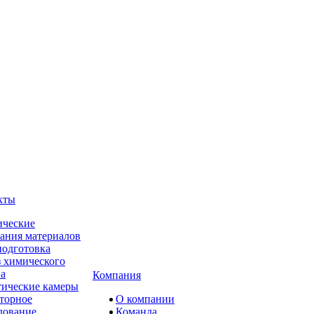
кты
ческие
ания материалов
одготовка
 химического
ва
Компания
ические камеры
торное
О компании
дование
Команда