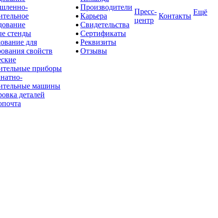
шленно-
Производители
Пресс-
Ещё
ительное
Карьера
Контакты
центр
дование
Свидетельства
е стенды
Сертификаты
ование для
Реквизиты
рования свойств
Отзывы
ские
ительные приборы
натно-
ительные машины
овка деталей
опочта