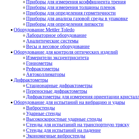
Приборы для измерения коэффициента трения
Приборы для измерения толщины пленок
Приборы для определения герметичности
Приборы для анализа газовой среды в упаковке
Приборы для определения липкости
Оборудование Mettler Toledo
Лабораторное оборудование
Аналитические системы
Весы и весовое оборудование
Оборудование для контроля оптических изделий
Измерители эксцентриситета
Гониометры
Рефрактометры
Автоколлиматоры
Дифрактометры
Стационарные дифрактометры
Переносные дифрактометры
Дифрактометры для измерения ориентации кристал
Оборудование для испытаний на вибрацию и удары
Вибростенды
Ударные стенды
Высокоскоростные ударные стенды
Стенды для испытаний на транспортную тряску
Стенды для испытаний на падение
Экономичные вибростенды