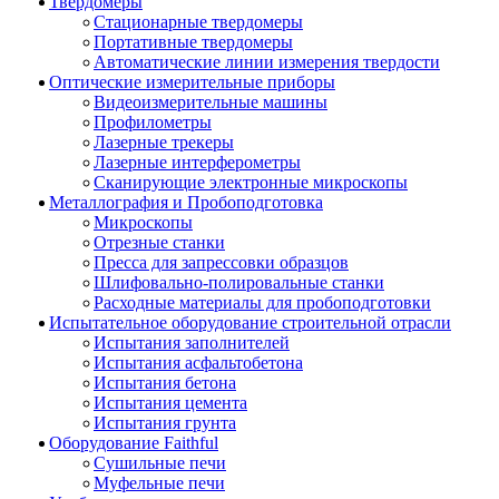
Твердомеры
Стационарные твердомеры
Портативные твердомеры
Автоматические линии измерения твердости
Оптические измерительные приборы
Видеоизмерительные машины
Профилометры
Лазерные трекеры
Лазерные интерферометры
Сканирующие электронные микроскопы
Металлография и Пробоподготовка
Микроскопы
Отрезные станки
Пресса для запрессовки образцов
Шлифовально-полировальные станки
Расходные материалы для пробоподготовки
Испытательное оборудование строительной отрасли
Испытания заполнителей
Испытания асфальтобетона
Испытания бетона
Испытания цемента
Испытания грунта
Оборудование Faithful
Сушильные печи
Муфельные печи