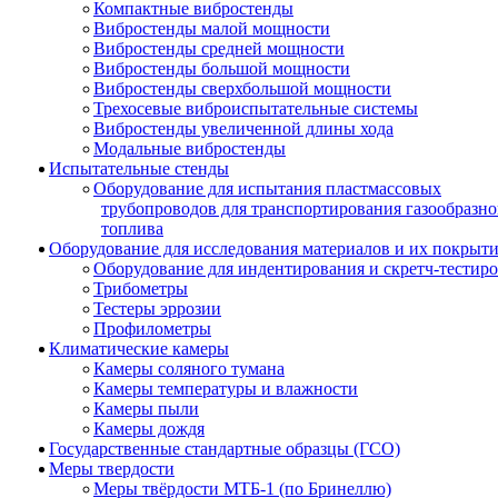
Компактные вибростенды
Вибростенды малой мощности
Вибростенды средней мощности
Вибростенды большой мощности
Вибростенды сверхбольшой мощности
Трехосевые виброиспытательные системы
Вибростенды увеличенной длины хода
Модальные вибростенды
Испытательные стенды
Оборудование для испытания пластмассовых
трубопроводов для транспортирования газообразно
топлива
Оборудование для исследования материалов и их покрыт
Оборудование для индентирования и скретч-тестир
Трибометры
Тестеры эррозии
Профилометры
Климатические камеры
Камеры соляного тумана
Камеры температуры и влажности
Камеры пыли
Камеры дождя
Государственные стандартные образцы (ГСО)
Меры твердости
Меры твёрдости МТБ-1 (по Бринеллю)