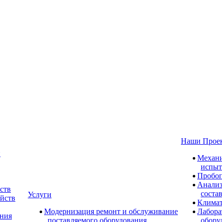
Наши Прое
и
Механи
испыт
Пробоп
Анализ
ств
соста
Услуги
ойств
Климат
Модернизация ремонт и обслуживание
Лабора
ания
поставляемого оборудования
обору