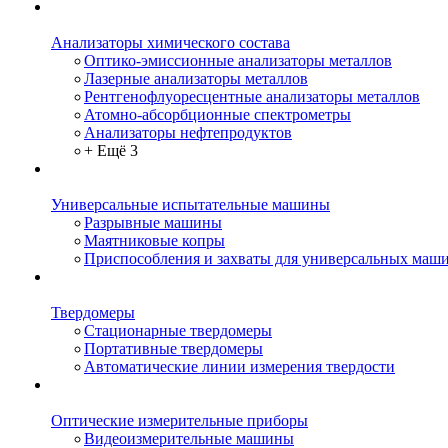
Анализаторы химического состава
Оптико-эмиссионные анализаторы металлов
Лазерные анализаторы металлов
Рентгенофлуоресцентные анализаторы металлов
Атомно-абсорбционные спектрометры
Анализаторы нефтепродуктов
+ Ещё 3
Универсальные испытательные машины
Разрывные машины
Маятниковые копры
Приспособления и захваты для универсальных маш
Твердомеры
Стационарные твердомеры
Портативные твердомеры
Автоматические линии измерения твердости
Оптические измерительные приборы
Видеоизмерительные машины