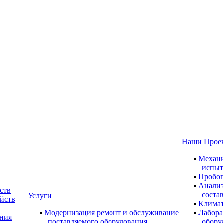
Наши Прое
и
Механи
испыт
Пробоп
Анализ
ств
соста
Услуги
ойств
Климат
Модернизация ремонт и обслуживание
Лабора
ания
поставляемого оборудования
обору