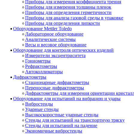
Приборы для измерения коэффициента трения
Приборы для измерения толщины пленок
Приборы для определения герметичности
Приборы для анализа газовой среды в упаковке
Приборы для определения липкости
Оборудование Mettler Toledo
Лабораторное оборудование
Аналитические системы
Весы и весовое оборудование
Оборудование для контроля оптических изделий
Измерители эксцентриситета
Гониометры
Рефрактометры
Автоколлиматоры
Дифрактометры
Стационарные дифрактометры
Переносные дифрактометры
Дифрактометры для измерения ориентации кристал
Оборудование для испытаний на вибрацию и удары
Вибростенды
Ударные стенды
Высокоскоростные ударные стенды
Стенды для испытаний на транспортную тряску
Стенды для испытаний на падение
Экономичные вибростенды