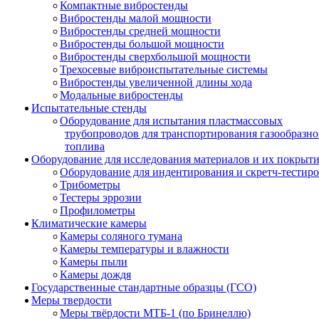
Компактные вибростенды
Вибростенды малой мощности
Вибростенды средней мощности
Вибростенды большой мощности
Вибростенды сверхбольшой мощности
Трехосевые виброиспытательные системы
Вибростенды увеличенной длины хода
Модальные вибростенды
Испытательные стенды
Оборудование для испытания пластмассовых
трубопроводов для транспортирования газообразно
топлива
Оборудование для исследования материалов и их покрыт
Оборудование для индентирования и скретч-тестир
Трибометры
Тестеры эррозии
Профилометры
Климатические камеры
Камеры соляного тумана
Камеры температуры и влажности
Камеры пыли
Камеры дождя
Государственные стандартные образцы (ГСО)
Меры твердости
Меры твёрдости МТБ-1 (по Бринеллю)