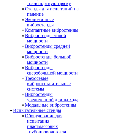
транспортную тряску
Стенды для испытаний на
падение
Экономичные
вибростенды
Компактные вибростенды
Вибростенды малой
мощности
Вибростенды средней
мощности
Вибростенды большой
мощности
Вибростенды
сверхбольшой мощности
Трехосевые
виброиспытательные
системы
Вибростенды
увеличенной длины хода
Модальные вибростенды
Испытательные стенды
Оборудование для
испытания
пластмассовых
трубопроводов для