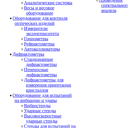
Проведение
Аналитические системы
спектральног
Весы и весовое
анализа
оборудование
Оборудование для контроля
оптических изделий
Измерители
эксцентриситета
Гониометры
Рефрактометры
Автоколлиматоры
Дифрактометры
Стационарные
дифрактометры
Переносные
дифрактометры
Дифрактометры для
измерения ориентации
кристаллов
Оборудование для испытаний
на вибрацию и удары
Вибростенды
Ударные стенды
Высокоскоростные
ударные стенды
Стенды для испытаний на