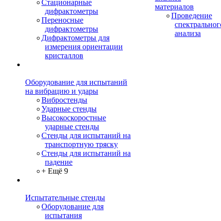
Стационарные
материалов
дифрактометры
Проведение
Переносные
спектральног
дифрактометры
анализа
Дифрактометры для
измерения ориентации
кристаллов
Оборудование для испытаний
на вибрацию и удары
Вибростенды
Ударные стенды
Высокоскоростные
ударные стенды
Стенды для испытаний на
транспортную тряску
Стенды для испытаний на
падение
+ Ещё 9
Испытательные стенды
Оборудование для
испытания