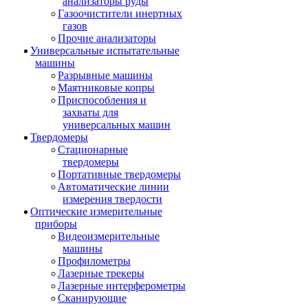
анализаторы руды
Газоочистители инертных
газов
Прочие анализаторы
Универсальные испытательные
машины
Разрывные машины
Маятниковые копры
Приспособления и
захваты для
универсальных машин
Твердомеры
Стационарные
твердомеры
Портативные твердомеры
Автоматические линии
измерения твердости
Оптические измерительные
приборы
Видеоизмерительные
машины
Профилометры
Лазерные трекеры
Лазерные интерферометры
Сканирующие