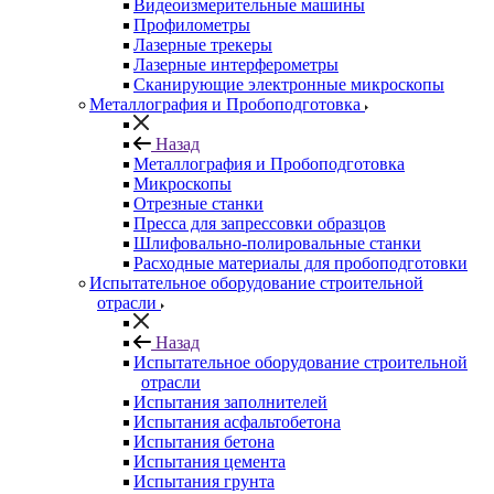
Видеоизмерительные машины
Профилометры
Лазерные трекеры
Лазерные интерферометры
Сканирующие электронные микроскопы
Металлография и Пробоподготовка
Назад
Металлография и Пробоподготовка
Микроскопы
Отрезные станки
Пресса для запрессовки образцов
Шлифовально-полировальные станки
Расходные материалы для пробоподготовки
Испытательное оборудование строительной
отрасли
Назад
Испытательное оборудование строительной
отрасли
Испытания заполнителей
Испытания асфальтобетона
Испытания бетона
Испытания цемента
Испытания грунта