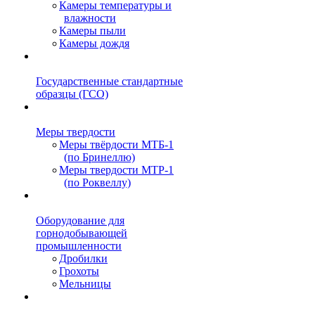
Камеры температуры и
влажности
Камеры пыли
Камеры дождя
Государственные стандартные
образцы (ГСО)
Меры твердости
Меры твёрдости МТБ-1
(по Бринеллю)
Меры твердости МТР-1
(по Роквеллу)
Оборудование для
горнодобывающей
промышленности
Дробилки
Грохоты
Мельницы