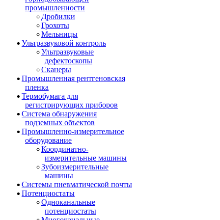
промышленности
Дробилки
Грохоты
Мельницы
Ультразвуковой контроль
Ультразвуковые
дефектоскопы
Сканеры
Промышленная рентгеновская
пленка
Термобумага для
регистрирующих приборов
Система обнаружения
подземных объектов
Промышленно-измерительное
оборудование
Координатно-
измерительные машины
Зубоизмерительные
машины
Системы пневматической почты
Потенциостаты
Одноканальные
потенциостаты
Многоканальные