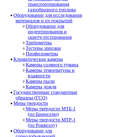
транспортирования
газообразного топлива
Оборудование для исследования
материалов и их покрытий
Оборудование для
индентирования и
скретч-тестирования
Трибометры
Тестеры эррозии
Профилометры
Климатические камеры
Камеры соляного тумана
Камеры температуры и
влажности
Камеры пыли
Камеры дождя
Государственные стандартные
образцы (ГСО)
Меры твердости
Меры твёрдости МТБ-1
(по Бринеллю)
Меры твердости МТР-1
(по Роквеллу)
Оборудование для
горнодобывающей