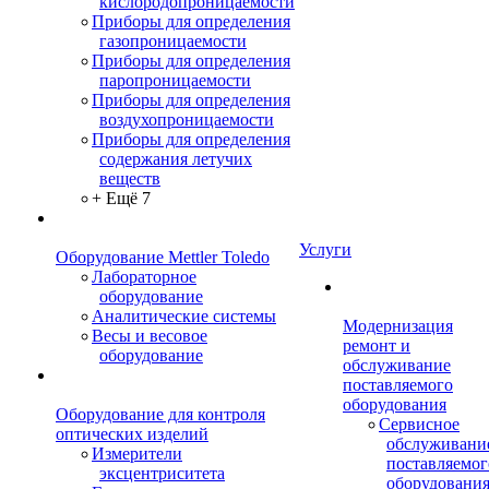
кислородопроницаемости
Приборы для определения
газопроницаемости
Приборы для определения
паропроницаемости
Приборы для определения
воздухопроницаемости
Приборы для определения
содержания летучих
веществ
+ Ещё 7
Услуги
Оборудование Mettler Toledo
Лабораторное
оборудование
Аналитические системы
Модернизация
Весы и весовое
ремонт и
оборудование
обслуживание
поставляемого
оборудования
Оборудование для контроля
Сервисное
оптических изделий
обслуживани
Измерители
поставляемог
эксцентриситета
оборудовани