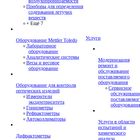
воздухопроницаемости
Приборы для определения
содержания летучих
веществ
+ Ещё 7
Услуги
Оборудование Mettler Toledo
Лабораторное
оборудование
Аналитические системы
Модернизация
Весы и весовое
ремонт и
оборудование
обслуживание
поставляемого
оборудования
Оборудование для контроля
Сервисное
оптических изделий
обслуживани
Измерители
поставляемог
эксцентриситета
оборудовани
Гониометры
Рефрактометры
Автоколлиматоры
Услуги в области
испытаний и
химического
Дифрактометры
анализа