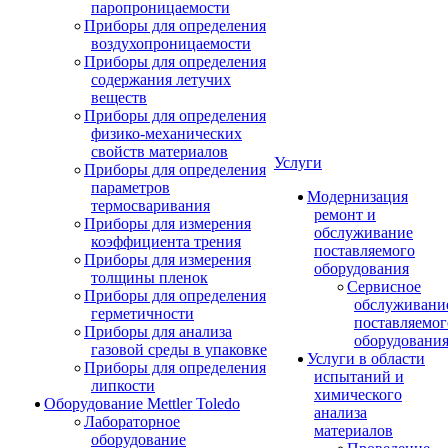
паропроницаемости
Приборы для определения
воздухопроницаемости
Приборы для определения
содержания летучих
веществ
Приборы для определения
физико-механических
свойств материалов
Услуги
Приборы для определения
параметров
Модернизация
термосваривания
ремонт и
Приборы для измерения
обслуживание
коэффициента трения
поставляемого
Приборы для измерения
оборудования
толщины пленок
Сервисное
Приборы для определения
обслуживани
герметичности
поставляемог
Приборы для анализа
оборудовани
газовой среды в упаковке
Услуги в области
Приборы для определения
испытаний и
липкости
химического
Оборудование Mettler Toledo
анализа
Лабораторное
материалов
оборудование