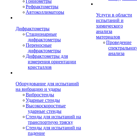
Гониометры
Рефрактометры
Автоколлиматоры
Услуги в области
испытаний и
химического
Дифрактометры
анализа
Стационарные
материалов
дифрактометры
Проведение
Переносные
спектральног
дифрактометры
анализа
Дифрактометры для
измерения ориентации
кристаллов
Оборудование для испытаний
на вибрацию и удары
Вибростенды
Ударные стенды
Высокоскоростные
ударные стенды
Стенды для испытаний на
транспортную тряску
Стенды для испытаний на
падение