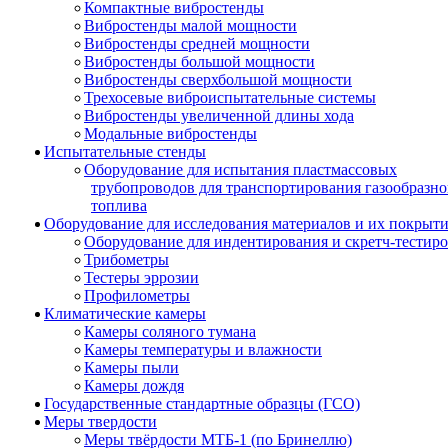
Компактные вибростенды
Вибростенды малой мощности
Вибростенды средней мощности
Вибростенды большой мощности
Вибростенды сверхбольшой мощности
Трехосевые виброиспытательные системы
Вибростенды увеличенной длины хода
Модальные вибростенды
Испытательные стенды
Оборудование для испытания пластмассовых
трубопроводов для транспортирования газообразно
топлива
Оборудование для исследования материалов и их покрыт
Оборудование для индентирования и скретч-тестир
Трибометры
Тестеры эррозии
Профилометры
Климатические камеры
Камеры соляного тумана
Камеры температуры и влажности
Камеры пыли
Камеры дождя
Государственные стандартные образцы (ГСО)
Меры твердости
Меры твёрдости МТБ-1 (по Бринеллю)