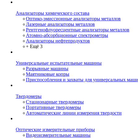
Анализаторы химического состава
Оптико-эмиссионные анализаторы металлов
Лазерные анализаторы металлов
Рентгенофлуоресцентные анализаторы металлов
Атомно-абсорбционные спектрометры
Анализаторы нефтепродуктов
+ Ещё 3
Универсальные испытательные машины
Разрывные машины
Маятниковые копры
Приспособления и захваты для универсальных маш
Твердомеры
Стационарные твердомеры
Портативные твердомеры
Автоматические линии измерения твердости
Оптические измерительные приборы
Видеоизмерительные машины