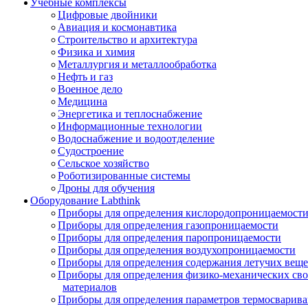
Учебные комплексы
Цифровые двойники
Авиация и космонавтика
Строительство и архитектура
Физика и химия
Металлургия и металлообработка
Нефть и газ
Военное дело
Медицина
Энергетика и теплоснабжение
Информационные технологии
Водоснабжение и водоотделение
Судостроение
Сельское хозяйство
Роботизированные системы
Дроны для обучения
Оборудование Labthink
Приборы для определения кислородопроницаемост
Приборы для определения газопроницаемости
Приборы для определения паропроницаемости
Приборы для определения воздухопроницаемости
Приборы для определения содержания летучих веще
Приборы для определения физико-механических св
материалов
Приборы для определения параметров термосварив