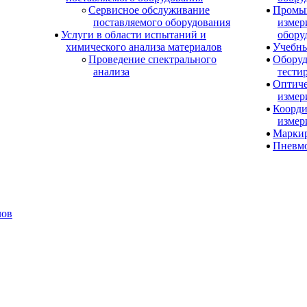
Сервисное обслуживание
Промы
поставляемого оборудования
измер
Услуги в области испытаний и
обору
химического анализа материалов
Учебны
Проведение спектрального
Оборуд
анализа
тести
Оптиче
измер
Коорди
измер
Маркир
Пневм
лов