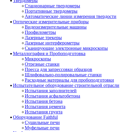
Твердомеры
Стационарные твердомеры
Портативные твердомеры
Автоматические линии измерения твердости
Оптические измерительные приборы
Видеоизмерительные машины
Профилометры
Лазерные трекеры
Лазерные интерферометры
Сканирующие электронные микроскопы
Металлография и Пробоподготовка
Микроскопы
Отрезные станки
Пресса для запрессовки образцов
Шлифовально-полировальные станки
Расходные материалы для пробоподготовки
Испытательное оборудование строительной отрасли
Испытания заполнителей
Испытания асфальтобетона
Испытания бетона
Испытания цемента
Испытания грунта
Оборудование Faithful
Сушильные печи
Муфельные печи