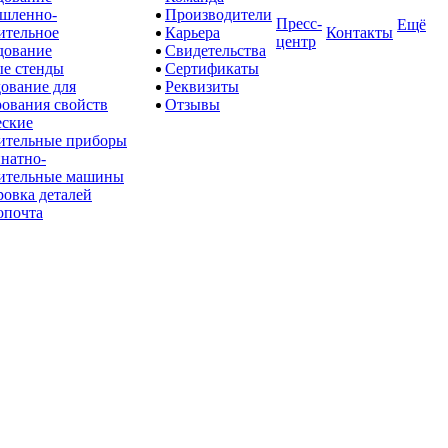
шленно-
Производители
Пресс-
Ещё
ительное
Карьера
Контакты
центр
дование
Свидетельства
е стенды
Сертификаты
ование для
Реквизиты
рования свойств
Отзывы
ские
ительные приборы
натно-
ительные машины
овка деталей
опочта