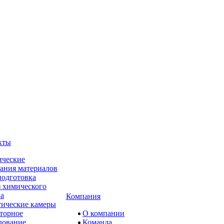
кты
ческие
ания материалов
одготовка
 химического
ва
Компания
ические камеры
торное
О компании
дование
Команда