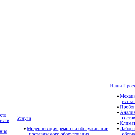
Наши Прое
и
Механи
испыт
Пробоп
Анализ
ств
соста
Услуги
ойств
Климат
Модернизация ремонт и обслуживание
Лабора
ания
поставляемого оборудования
обору