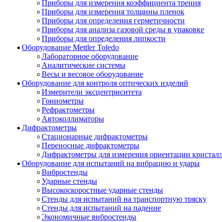
Приборы для измерения коэффициента трения
Приборы для измерения толщины пленок
Приборы для определения герметичности
Приборы для анализа газовой среды в упаковке
Приборы для определения липкости
Оборудование Mettler Toledo
Лабораторное оборудование
Аналитические системы
Весы и весовое оборудование
Оборудование для контроля оптических изделий
Измерители эксцентриситета
Гониометры
Рефрактометры
Автоколлиматоры
Дифрактометры
Стационарные дифрактометры
Переносные дифрактометры
Дифрактометры для измерения ориентации кристал
Оборудование для испытаний на вибрацию и удары
Вибростенды
Ударные стенды
Высокоскоростные ударные стенды
Стенды для испытаний на транспортную тряску
Стенды для испытаний на падение
Экономичные вибростенды