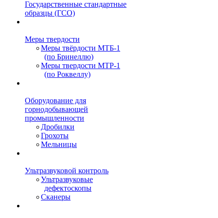
Государственные стандартные
образцы (ГСО)
Меры твердости
Меры твёрдости МТБ-1
(по Бринеллю)
Меры твердости МТР-1
(по Роквеллу)
Оборудование для
горнодобывающей
промышленности
Дробилки
Грохоты
Мельницы
Ультразвуковой контроль
Ультразвуковые
дефектоскопы
Сканеры