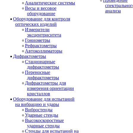
Проведение
Аналитические системы
спектральног
Весы и весовое
анализа
оборудование
Оборудование для контроля
оптических изделий
Измерители
эксцентриситета
Гониометры
Рефрактометры
Автоколлиматоры
Дифрактометры
Стационарные
дифрактометры
Переносные
дифрактометры
Дифрактометры для
измерения ориентации
кристаллов
Оборудование для испытаний
на вибрацию и удары
Вибростенды
Ударные стенды
Высокоскоростные
ударные стенды
Стенды для испытаний на