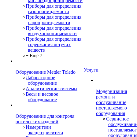
кислородопроницаемости
Приборы для определения
газопроницаемости
Приборы для определения
паропроницаемости
Приборы для определения
воздухопроницаемости
Приборы для определения
содержания летучих
веществ
+ Ещё 7
Услуги
Оборудование Mettler Toledo
Лабораторное
оборудование
Аналитические системы
Модернизация
Весы и весовое
ремонт и
оборудование
обслуживание
поставляемого
оборудования
Оборудование для контроля
Сервисное
оптических изделий
обслуживани
Измерители
поставляемог
эксцентриситета
оборудовани