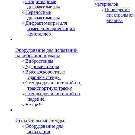
Стационарные
материалов
дифрактометры
Проведение
Переносные
спектральног
дифрактометры
анализа
Дифрактометры для
измерения ориентации
кристаллов
Оборудование для испытаний
на вибрацию и удары
Вибростенды
Ударные стенды
Высокоскоростные
ударные стенды
Стенды для испытаний на
транспортную тряску
Стенды для испытаний на
падение
+ Ещё 9
Испытательные стенды
Оборудование для
испытания