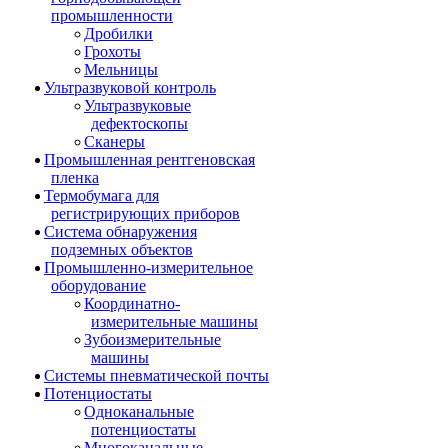
промышленности
Дробилки
Грохоты
Мельницы
Ультразвуковой контроль
Ультразвуковые
дефектоскопы
Сканеры
Промышленная рентгеновская
пленка
Термобумага для
регистрирующих приборов
Система обнаружения
подземных объектов
Промышленно-измерительное
оборудование
Координатно-
измерительные машины
Зубоизмерительные
машины
Системы пневматической почты
Потенциостаты
Одноканальные
потенциостаты
Многоканальные