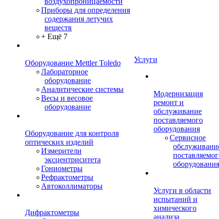
воздухопроницаемости
Приборы для определения
содержания летучих
веществ
+ Ещё 7
Услуги
Оборудование Mettler Toledo
Лабораторное
оборудование
Аналитические системы
Модернизация
Весы и весовое
ремонт и
оборудование
обслуживание
поставляемого
оборудования
Оборудование для контроля
Сервисное
оптических изделий
обслуживани
Измерители
поставляемог
эксцентриситета
оборудовани
Гониометры
Рефрактометры
Автоколлиматоры
Услуги в области
испытаний и
химического
Дифрактометры
анализа