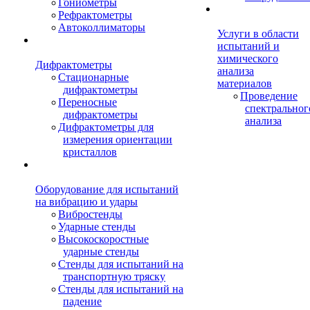
Гониометры
Рефрактометры
Автоколлиматоры
Услуги в области
испытаний и
химического
Дифрактометры
анализа
Стационарные
материалов
дифрактометры
Проведение
Переносные
спектральног
дифрактометры
анализа
Дифрактометры для
измерения ориентации
кристаллов
Оборудование для испытаний
на вибрацию и удары
Вибростенды
Ударные стенды
Высокоскоростные
ударные стенды
Стенды для испытаний на
транспортную тряску
Стенды для испытаний на
падение