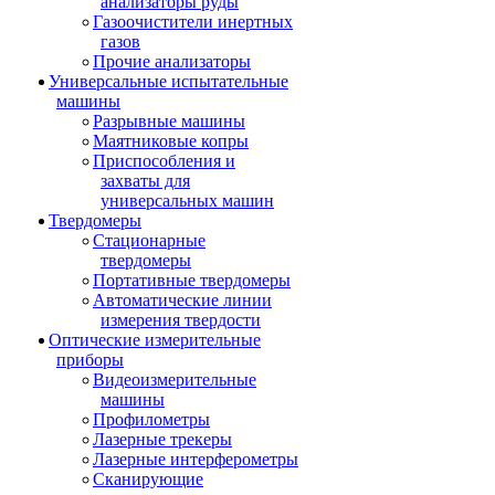
анализаторы руды
Газоочистители инертных
газов
Прочие анализаторы
Универсальные испытательные
машины
Разрывные машины
Маятниковые копры
Приспособления и
захваты для
универсальных машин
Твердомеры
Стационарные
твердомеры
Портативные твердомеры
Автоматические линии
измерения твердости
Оптические измерительные
приборы
Видеоизмерительные
машины
Профилометры
Лазерные трекеры
Лазерные интерферометры
Сканирующие