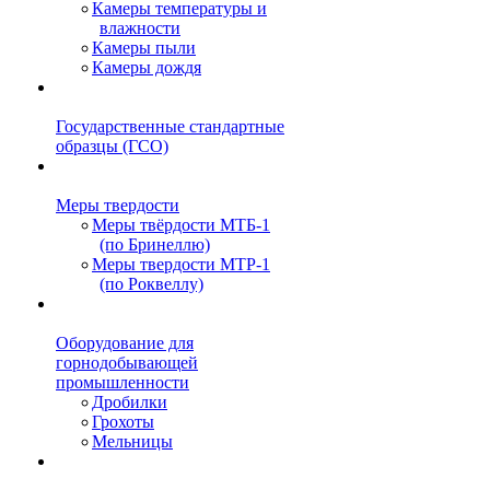
Камеры температуры и
влажности
Камеры пыли
Камеры дождя
Государственные стандартные
образцы (ГСО)
Меры твердости
Меры твёрдости МТБ-1
(по Бринеллю)
Меры твердости МТР-1
(по Роквеллу)
Оборудование для
горнодобывающей
промышленности
Дробилки
Грохоты
Мельницы