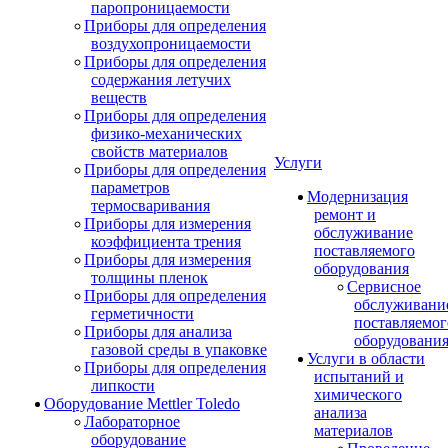
паропроницаемости
Приборы для определения
воздухопроницаемости
Приборы для определения
содержания летучих
веществ
Приборы для определения
физико-механических
свойств материалов
Услуги
Приборы для определения
параметров
Модернизация
термосваривания
ремонт и
Приборы для измерения
обслуживание
коэффициента трения
поставляемого
Приборы для измерения
оборудования
толщины пленок
Сервисное
Приборы для определения
обслуживани
герметичности
поставляемог
Приборы для анализа
оборудовани
газовой среды в упаковке
Услуги в области
Приборы для определения
испытаний и
липкости
химического
Оборудование Mettler Toledo
анализа
Лабораторное
материалов
оборудование