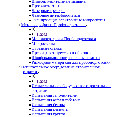
Видеоизмерительные машины
Профилометры
Лазерные трекеры
Лазерные интерферометры
Сканирующие электронные микроскопы
Металлография и Пробоподготовка
Назад
Металлография и Пробоподготовка
Микроскопы
Отрезные станки
Пресса для запрессовки образцов
Шлифовально-полировальные станки
Расходные материалы для пробоподготовки
Испытательное оборудование строительной
отрасли
Назад
Испытательное оборудование строительной
отрасли
Испытания заполнителей
Испытания асфальтобетона
Испытания бетона
Испытания цемента
Испытания грунта