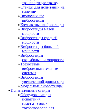
транспортную тряску
Стенды для испытаний на
падение
Экономичные
вибростенды
Компактные вибростенды
Вибростенды малой
мощности
Вибростенды средней
мощности
Вибростенды большой
мощности
Вибростенды
сверхбольшой мощности
Трехосевые
виброиспытательные
системы
Вибростенды
увеличенной длины хода
Модальные вибростенды
Испытательные стенды
Оборудование для
испытания
пластмассовых
трубопроводов для