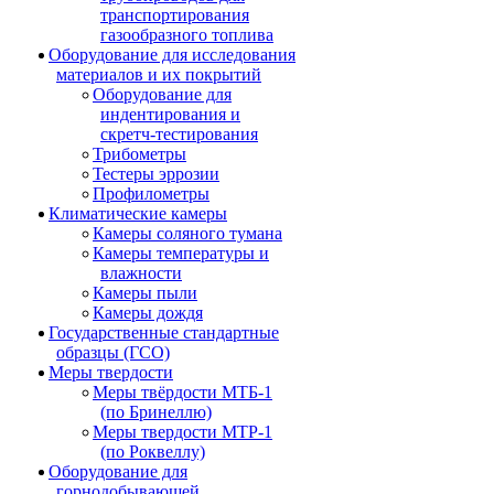
транспортирования
газообразного топлива
Оборудование для исследования
материалов и их покрытий
Оборудование для
индентирования и
скретч-тестирования
Трибометры
Тестеры эррозии
Профилометры
Климатические камеры
Камеры соляного тумана
Камеры температуры и
влажности
Камеры пыли
Камеры дождя
Государственные стандартные
образцы (ГСО)
Меры твердости
Меры твёрдости МТБ-1
(по Бринеллю)
Меры твердости МТР-1
(по Роквеллу)
Оборудование для
горнодобывающей